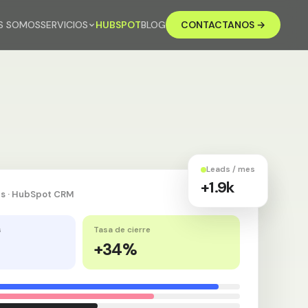
S SOMOS
SERVICIOS
HUBSPOT
BLOG
CONTACTANOS →
Leads / mes
+1.9k
···
as · HubSpot CRM
s
Tasa de cierre
+34%