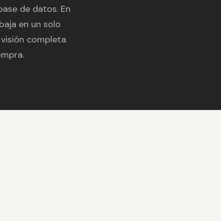
base de datos. En
baja en un solo
 visión completa
compra.