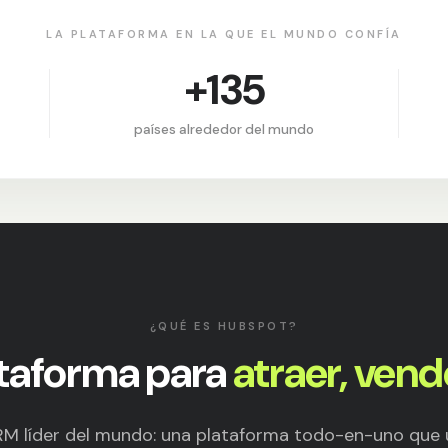
LA PLATAFORMA EN LA QUE EL MUNDO CONFÍA
+135
países alrededor del mundo
¿QUÉ ES HUBSPOT?
ataforma para
atraer, vende
M líder del mundo: una plataforma todo-en-uno que u