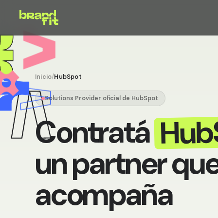
Inicio
/
HubSpot
Solutions Provider oficial de HubSpot
Hub
Contratá
un partner que
acompaña