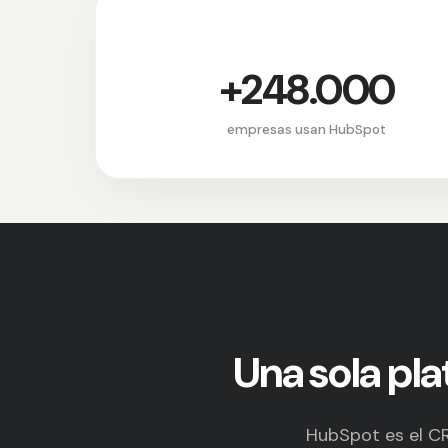
+248.000
empresas usan HubSpot
Una sola pl
HubSpot es el CR