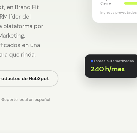
Cierre
t, en Brand Fit
Ingresos proyectados
RM líder del
a plataforma por
Marketing,
ificados en una
ara que rinda.
Tareas automatizadas
240 h/mes
productos de HubSpot
o
Soporte local en español