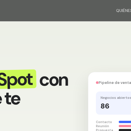
QUIÉNE
Spot
con
Pipeline de vent
 te
Negocios abierto
86
Contacto
Reunión
Propuesta